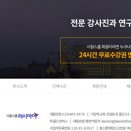
전문 강사진과 연
시원스쿨 회원이라면 누구나
24시간 무료수강권 
회사소개
단체수강
제휴안내
채
대표번호
02)6409-0878
|
기업체 교육 컨설팅 및 출강
02-
㈜골드앤에스
|
대표번호/통번역문의:
siwoncs@siwonscho
사업자등록번호:
120-81-63837
|
통신판매업신고번호: 제