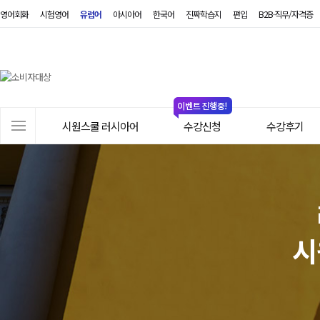
영어회화
시험영어
유럽어
아시아어
한국어
진짜학습지
편입
B2B·직무/자격증
시
원
스
쿨
러
사
시
시원스쿨 러시아어
수강신청
수강후기
이
아
트
어
메
뉴
시