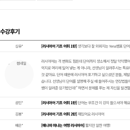
수강후기
심유*
[러시아어 기초 어휘 1탄]
생각보다 잘 외워지는 Yena쌤표 단
러시아어는 격 변화도 힘든데 단어까지 생소해서 정말 막막했어요.
억지로 머리에 밀어 넣는 게 아니라, 선생님이 알려주시는 특유의
것 같아요. 단어 때문에 러시아어 포기하고 싶으셨던 분들, 제발
습니다. 선생님이 단어를 설명해 주실 때 들어주시는 연상법들이 
쌤이 알려준 암기법인데!" 하면서 문제를 푸는 제 자신을 발견할
공민*
[러시아어 기초 어휘 1탄]
단어는 무조건 이 강의 들으셔야 해요
김봉*
[러시아어 기초 어휘 2탄]
재밌어요 러시아어
배은*
[예나와 떠나는 여행 러시아어]
짧지만 알찬 여행!