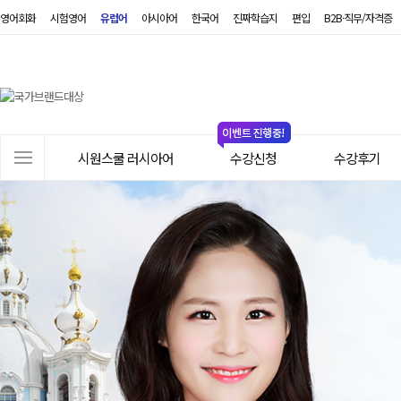
영어회화
시험영어
유럽어
아시아어
한국어
진짜학습지
편입
B2B·직무/자격증
시
원
스
쿨
러
사
시
시원스쿨 러시아어
수강신청
수강후기
이
아
트
어
메
뉴