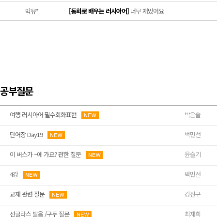
박유*
[동화로 배우는 러시아어]
너무 재밌어요
공부질문
여행 러시아어 필수회화표현
박은솔
단어장 Day19
백민선
이 버스가 ~에 가요? 관한 질문
윤슬기
4강
백민선
교재 관련 질문
강진구
선글라스 발음 /구두 질문
최재희