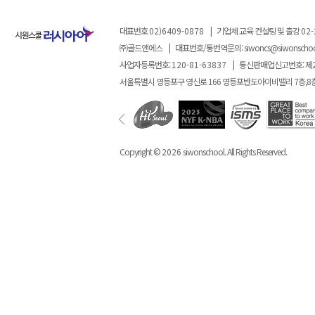
대표번호
02)6409-0878
|
기업체 교육 컨설팅 및 출강
02-
㈜골드앤에스
|
대표번호/통번역문의:
siwoncs@siwonscho
사업자등록번호:
120-81-63837
|
통신판매업신고번호: 제
서울특별시 영등포구 영신로 166 영등포반도아이비밸리 7층,8
Copyright ©
2026
siwonschool. All Rights Reserved.