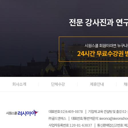
전문 강사진과 연
시원스쿨 회원이라면 누구나
24시간 무료수강권 
회사소개
단체수강
제휴안내
채
대표번호
02)6409-0878
|
기업체 교육 컨설팅 및 출강
02-
㈜골드앤에스
|
대표번호/통번역문의:
siwoncs@siwonscho
사업자등록번호:
120-81-63837
|
통신판매업신고번호: 제