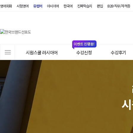
영어회화
시험영어
유럽어
아시아어
한국어
진짜학습지
편입
B2B·직무/자격증
시
원
스
쿨
러
사
시
시원스쿨 러시아어
수강신청
수강후기
이
아
트
어
메
뉴
시