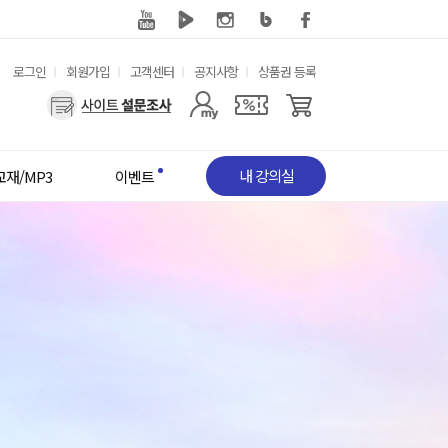
유
로그인
회원가입
고객센터
공지사항
상품권 등록
용
사
한
용
메
자
뉴
메
뉴
내 강의실
교재/MP3
이벤트