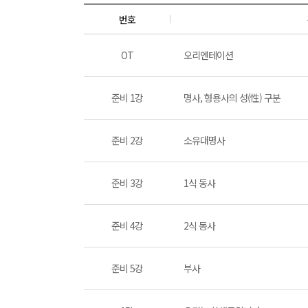
번호
OT
오리엔테이션
준비 1강
명사, 형용사의 성(性) 구분
준비 2강
소유대명사
준비 3강
1식 동사
준비 4강
2식 동사
준비 5강
부사