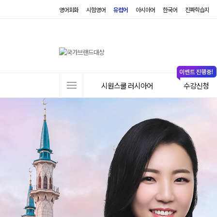
영어회화
시험영어
유럽어
아시아어
한국어
진짜학습지
사
시원스쿨 러시아어
수강신청
이
트
메
뉴