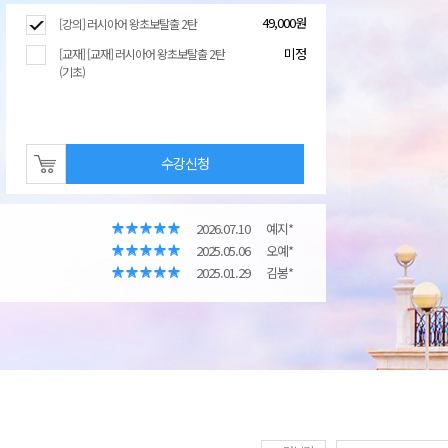
49,000원
[강의] 러시아어 왕초보탈출 2탄
미정
[교재] [교재] 러시아어 왕초보탈출 2탄
(기초)
수강신청
2026.07.10
예지*
2025.05.06
오예*
2025.01.29
김봉*