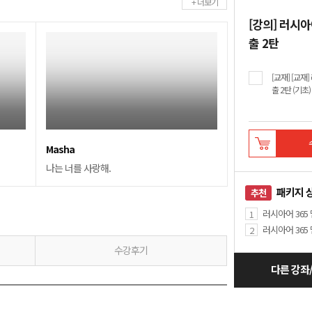
+ 더보기
[강의] 러시
출 2탄
[교재] [교
출 2탄 (기초)
Masha
나는 너를 사랑해.
패키지 
추천
러시아어 365
1
러시아어 365
2
수강후기
다른 강좌