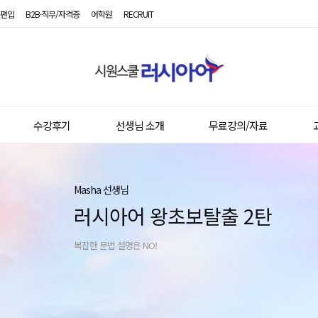
편입
B2B·직무/자격증
어학원
RECRUIT
시
원
스
쿨
러
시
수강후기
선생님 소개
무료강의/자료
아
어
Masha 선생님
러시아어 왕초보탈출 2탄
복잡한 문법 설명은 NO!