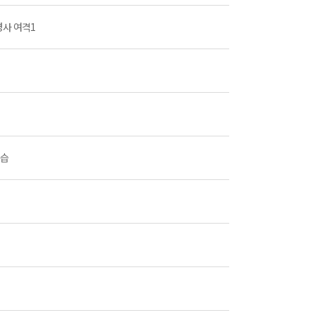
명사 여격1
복습