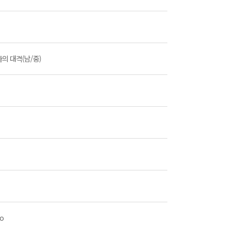
의 대격(남/중)
о