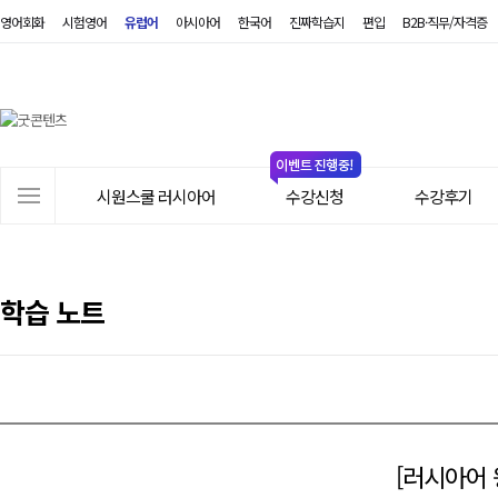
영어회화
시험영어
유럽어
아시아어
한국어
진짜학습지
편입
B2B·직무/자격증
시
원
스
쿨
러
사
시
시원스쿨 러시아어
수강신청
수강후기
이
아
트
어
메
뉴
학습 노트
[러시아어 