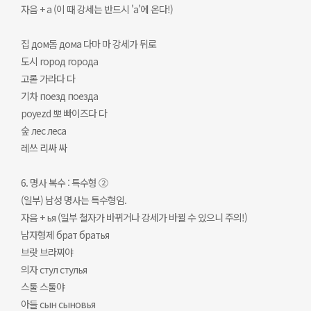
자음 + а (이 때 강세는 반드시 'а'에 온다!)
집 дом돔 дома 다마 마 강세가 뒤로
도시 город города
고롣 가라다 다
기차 поезд поезда
poyezd 뽀 빠이즈다 다
숲 лес леса
레쓰 리싸 싸
6. 명사 복수 : 특수형 ②
(일부) 남성 명사는 특수형임.
자음 + ья (일부 철자가 바뀌거나 강세가 바뀔 수 있으니 주의!)
남자형제 брат братья
브랏 브라찌야
의자 стул стулья
스툴 스툴야
아들 сын сыновья