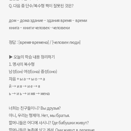
Q. 다음 중 단수/복수형 짝이 잘못된 것은?
дом – дома здание – здания время – времи
книга – книги человек - человеки
정답 : [время-времена] / [человек-люди]
▶ 오늘의 학습 내용 정리하기
1. 명사의 복수형
남성(он) 여성(она) 중성(оно)
자음 + ы а → ы о → а
й → и я → и е → я
ь → и ь → и мя → мена
너희는 친구들이니? Вы друзья?
아니, 우리는 형제야. Нет, мы братья.
할머니들은 어디에 사시니? Где бабушки живут?
할머니들은 농촌에 살고 계셔. Они живут в деревне.