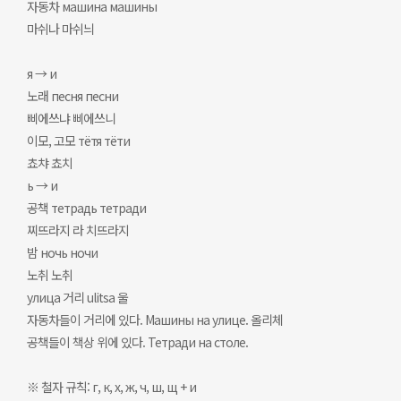
자동차 машина машины
마쉬나 마쉬늬
я → и
노래 песня песни
삐에쓰냐 삐에쓰니
이모, 고모 тётя тёти
쵸챠 쵸치
ь → и
공책 тетрадь тетради
찌뜨라지 라 치뜨라지
밤 ночь ночи
노취 노취
улица 거리 ulitsa 울
자동차들이 거리에 있다. Машины на улице. 올리체
공책들이 책상 위에 있다. Тетради на столе.
※ 철자 규칙: г, к, х, ж, ч, ш, щ + и