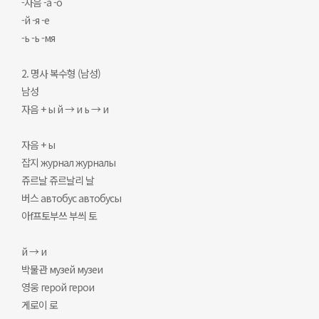
-자음 -а -о
-й -я -е
-ь -ь -мя
2. 명사 복수형 (남성)
남성
자음 + ы й → и ь → и
자음 + ы
잡지 журнал журналы
쥬르날 쥬르날리 날
버스 автобус автобусы
아f프토부쓰 부씌 토
й → и
박물관 музей музеи
영웅 герой герои
게로이 로