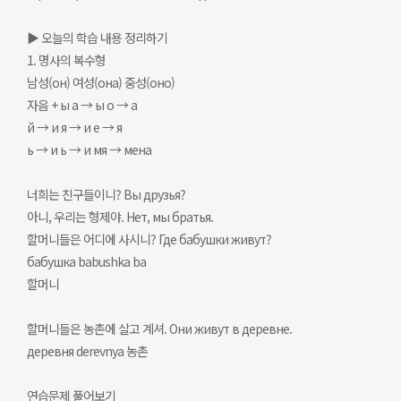
▶ 오늘의 학습 내용 정리하기
1. 명사의 복수형
남성(он) 여성(она) 중성(оно)
자음 + ы а → ы о → а
й → и я → и е → я
ь → и ь → и мя → мена
너희는 친구들이니? Вы друзья?
아니, 우리는 형제야. Нет, мы братья.
할머니들은 어디에 사시니? Где бабушки живут?
бабушкa babushka ba
할머니
할머니들은 농촌에 살고 계셔. Они живут в деревне.
деревня derevnya 농촌
연습문제 풀어보기