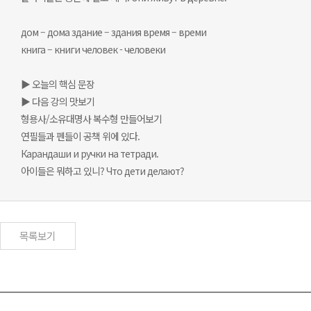
дом – дома здание – здания время – времи
книга – книги человек - человеки
▶ 오늘의 핵심 문장
▶ 다음 강의 맛보기
형용사/소유대명사 복수형 만들어보기
연필들과 펜들이 공책 위에 있다.
Карандаши и ручки на тетради.
아이들은 뭐하고 있니? Что дети делают?
목록보기