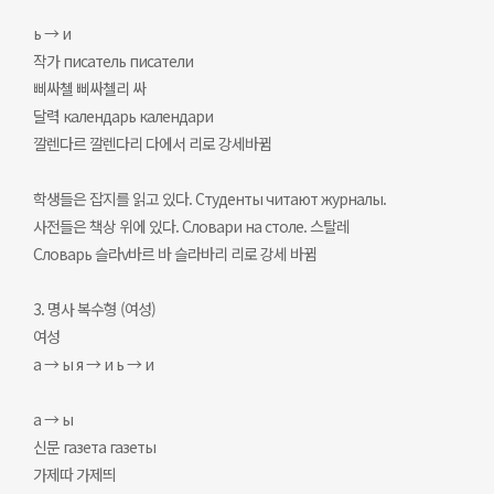
ь → и
작가 писатель писатели
삐싸첼 삐싸첼리 싸
달력 календарь календари
깔렌다르 깔렌다리 다에서 리로 강세바뀜
학생들은 잡지를 읽고 있다. Студенты читают журналы.
사전들은 책상 위에 있다. Словари на столе. 스탈레
Словарь 슬라v바르 바 슬라바리 리로 강세 바뀜
3. 명사 복수형 (여성)
여성
а → ы я → и ь → и
а → ы
신문 газета газеты
가제따 가제띄