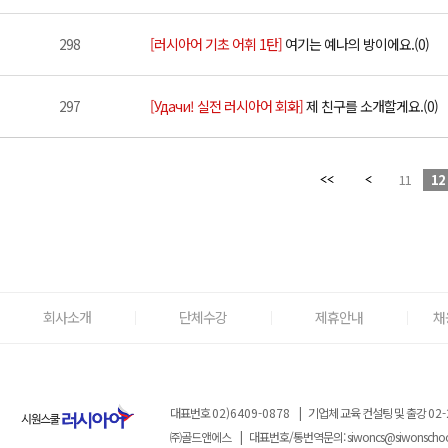
298
[러시아어 기초 어휘 1탄]
여기는 예나의 방이에요.(0)
297
[Удачи! 실전 러시아어 회화]
제 친구를 소개할게요.(0)
11
12
회사소개
단체수강
제휴안내
채
대표번호
02)6409-0878
|
기업체 교육 컨설팅 및 출강
02-
㈜골드앤에스
|
대표번호/통번역문의:
siwoncs@siwonscho