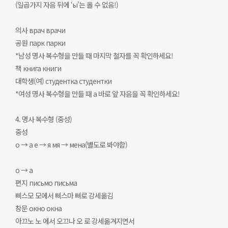
(일곱가지 자음 뒤에 ‘ы'는 올 수 없음!)
의사 врач врачи
공원 парк парки
*남성 명사 복수형을 만들 때 마지막 철자를 꼭 확인하세요!
책 книга книги
대학생(여) студентка студентки
*여성 명사 복수형을 만들 때 а 바로 앞 자음을 꼭 확인하세요!
4. 명사 복수형 (중성)
중성
о → а е → я мя → мена(별도로 봐야함)
о → а
편지 письмо письма
삐스모 모에서 삐스마 삐로 강세옮김
창문 окно окна
아끄노 노 에서 오끄나 오 로 강세옮겨지면서