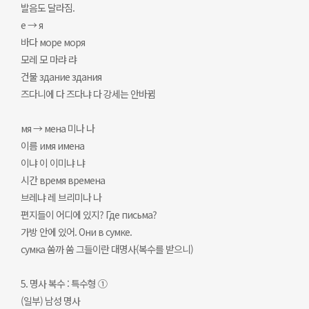
발음도 달라짐.
е → я
바다 море моря
모레 모 마랴 랴
건물 здание здания
즈다니에 다 즈다냐 다 강세는 안바뀜
мя → мена 미나 나
이름 имя имена
이냐 이 이미냐 냐
시간 время времена
브레냐 레 브리미나 나
편지들이 어디에 있지? Где письма?
가방 안에 있어. Они в сумке.
сумка 쑴까 쑴 그들이란 대명사(복수를 받으니)
5. 명사 복수 : 특수형 ①
(일부) 남성 명사