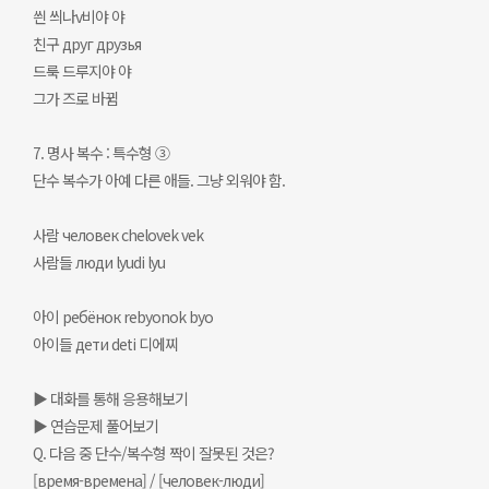
씐 씌나v비야 야
친구 друг друзья
드룩 드루지야 야
그가 즈로 바뀜
7. 명사 복수 : 특수형 ③
단수 복수가 아예 다른 애들. 그냥 외워야 함.
사람 человек chelovek vek
사람들 люди lyudi lyu
아이 ребёнок rebyonok byo
아이들 дети deti 디에찌
▶ 대화를 통해 응용해보기
▶ 연습문제 풀어보기
Q. 다음 중 단수/복수형 짝이 잘못된 것은?
[время-времена] / [человек-люди]