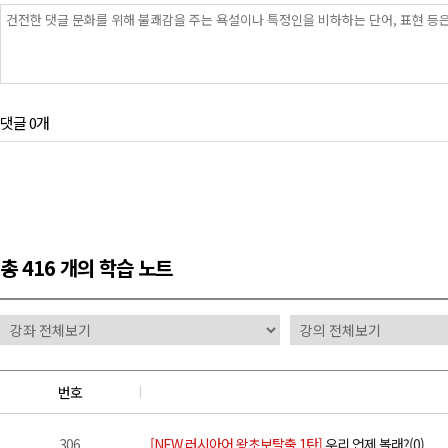
댓글 0개
총
416 개
의 학습 노트
번호
306
[NEW 러시아어 왕초보탈출 1탄]
우리 언제 볼래?(0)