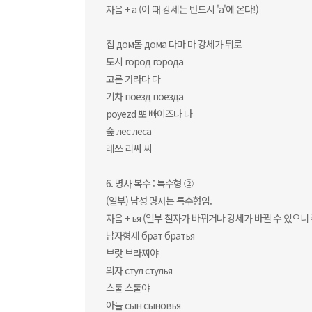
자음 + а (이 때 강세는 반드시 'а'에 온다!)
집 дом돔 дома 다마 마 강세가 뒤로
도시 город города
고롣 가라다 다
기차 поезд поезда
poyezd 뽀 빠이즈다 다
숲 лес леса
레쓰 리싸 싸
6. 명사 복수 : 특수형 ②
(일부) 남성 명사는 특수형임.
자음 + ья (일부 철자가 바뀌거나 강세가 바뀔 수 있으니 
남자형제 брат братья
브랏 브라찌야
의자 стул стулья
스툴 스툴야
아들 сын сыновья