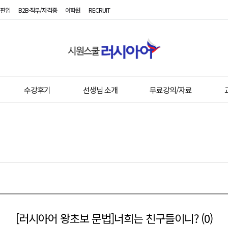
편입
B2B·직무/자격증
어학원
RECRUIT
시
원
스
쿨
러
시
수강후기
선생님 소개
무료강의/자료
아
어
[러시아어 왕초보 문법]너희는 친구들이니? (0)