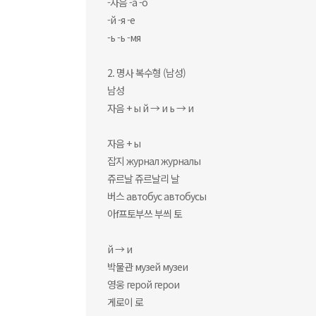
-자음 -а -о
-й -я -е
-ь -ь -мя
2. 명사 복수형 (남성)
남성
자음 + ы й → и ь → и
자음 + ы
잡지 журнал журналы
쥬르날 쥬르날리 날
버스 автобус автобусы
아f프토부쓰 부씌 토
й → и
박물관 музей музеи
영웅 герой герои
게로이 로