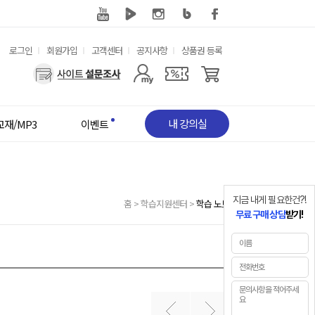
유
로그인
회원가입
고객센터
공지사항
상품권 등록
용
사
한
용
메
자
뉴
메
뉴
내 강의실
교재/MP3
이벤트
지금 내게 필요한건?!
홈
>
학습지원센터
>
학습 노트
무료 구매 상담
받기!