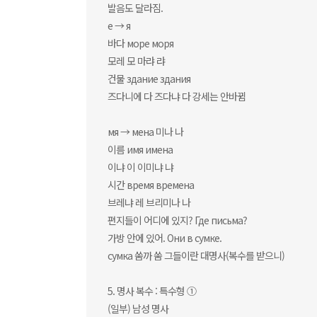
발음도 달라짐.
е → я
바다 море моря
모레 모 마랴 랴
건물 здание здания
즈다니에 다 즈다냐 다 강세는 안바뀜
мя → мена 미나 나
이름 имя имена
이냐 이 이미냐 냐
시간 время времена
브레냐 레 브리미나 나
편지들이 어디에 있지? Где письма?
가방 안에 있어. Они в сумке.
сумка 쑴까 쑴 그들이란 대명사(복수를 받으니)
5. 명사 복수 : 특수형 ①
(일부) 남성 명사