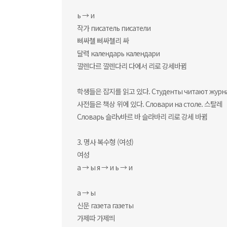
ь → и
작가 писатель писатели
삐싸첼 삐싸첼리 싸
달력 календарь календари
깔렌다르 깔렌다리 다에서 리로 강세바뀜
학생들은 잡지를 읽고 있다. Студенты читают журна
사전들은 책상 위에 있다. Словари на столе. 스탈레
Словарь 슬라v바르 바 슬라바리 리로 강세 바뀜
3. 명사 복수형 (여성)
여성
а → ы я → и ь → и
а → ы
신문 газета газеты
가제따 가제띄