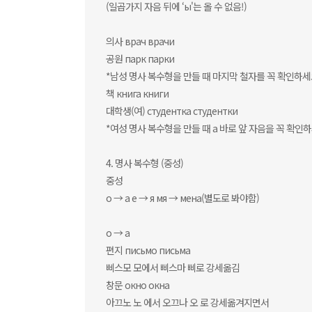
(일곱가지 자음 뒤에 ‘ы'는 올 수 없음!)
의사 врач врачи
공원 парк парки
*남성 명사 복수형을 만들 때 마지막 철자를 꼭 확인하세
책 книга книги
대학생(여) студентка студентки
*여성 명사 복수형을 만들 때 а 바로 앞 자음을 꼭 확인
4. 명사 복수형 (중성)
중성
о → а е → я мя → мена(별도로 봐야함)
о → а
편지 письмо письма
삐스모 모에서 삐스마 삐로 강세옮김
창문 окно окна
아끄노 노 에서 오끄나 오 로 강세옮겨지면서