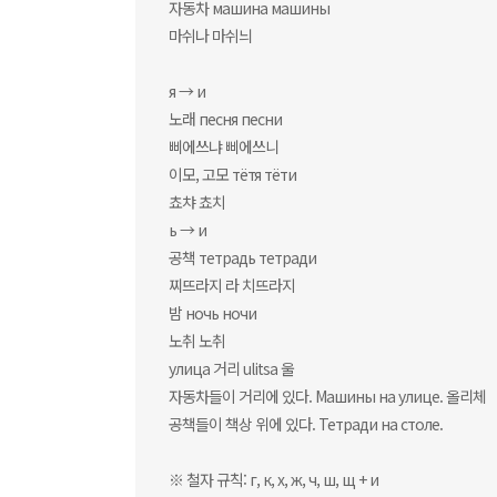
자동차 машина машины
마쉬나 마쉬늬
я → и
노래 песня песни
삐에쓰냐 삐에쓰니
이모, 고모 тётя тёти
쵸챠 쵸치
ь → и
공책 тетрадь тетради
찌뜨라지 라 치뜨라지
밤 ночь ночи
노취 노취
улица 거리 ulitsa 울
자동차들이 거리에 있다. Машины на улице. 올리체
공책들이 책상 위에 있다. Тетради на столе.
※ 철자 규칙: г, к, х, ж, ч, ш, щ + и