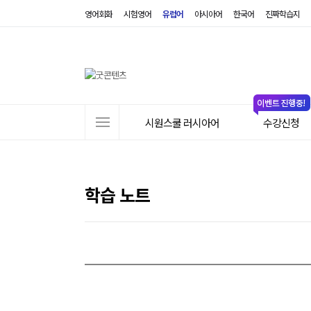
영어회화
시험영어
유럽어
아시아어
한국어
진짜학습지
사
시원스쿨 러시아어
수강신청
이
트
메
뉴
학습 노트