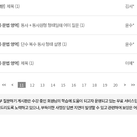
2탄]
제목 (1)
김서*
휘·문법 영역]
동사 + 동사원형 형태일때 어미 질문 (1)
윤수*
휘·문법 영역]
단수 복수 동사 형태 설명 (1)
윤수*
휘·문법 영역]
제목 (1)
이예*
11
12
13
14
15
16
17
18
19
20
부 질문하기 게시판은 수강 중인 회원님의 학습에 도움이 되고자 운영되고 있는 무료 서비스입
변드리도록 노력하고 있으나, 부득이한 사정상 답변 지연이 발생할 수 있고 관련하여 보상은 어