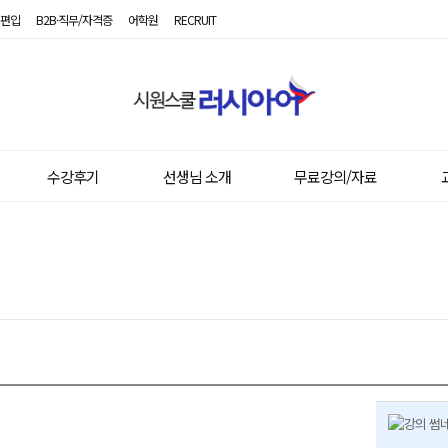
편입
B2B·직무/자격증
어학원
RECRUIT
시
원
스
쿨
러
시
수강후기
선생님 소개
무료강의/자료
아
어