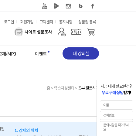
유
로그인
회원가입
고객센터
공지사항
상품권 등록
용
사
한
용
메
자
뉴
메
뉴
내 강의실
교재/MP3
이벤트
지금 내게 필요한건?!
홈
>
학습지원센터
>
공부 질문하기
무료 구매 상담
받기!
1. 강세의 위치