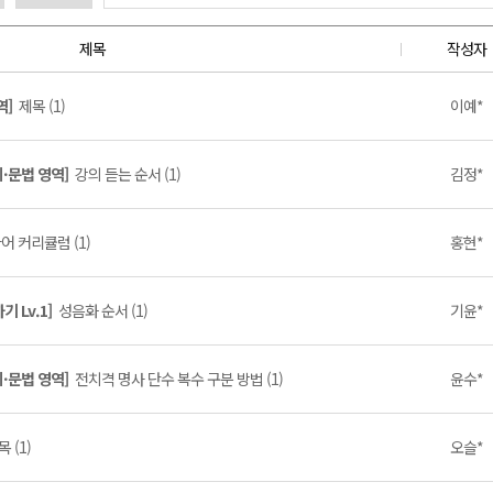
제목
작성자
역]
제목 (1)
이예*
휘·문법 영역]
강의 듣는 순서 (1)
김정*
어 커리큘럼 (1)
홍현*
기 Lv.1]
성음화 순서 (1)
기윤*
휘·문법 영역]
전치격 명사 단수 복수 구분 방법 (1)
윤수*
 (1)
오슬*