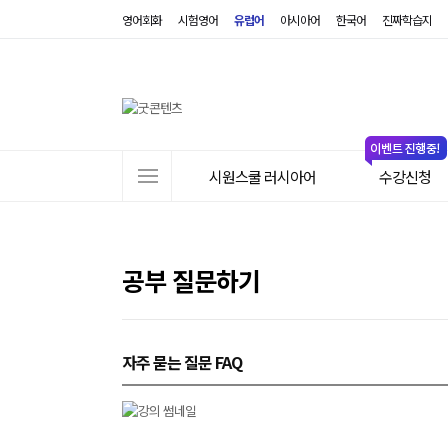
영어회화
시험영어
유럽어
아시아어
한국어
진짜학습지
사
시원스쿨 러시아어
수강신청
이
트
메
뉴
공부 질문하기
자주 묻는 질문 FAQ