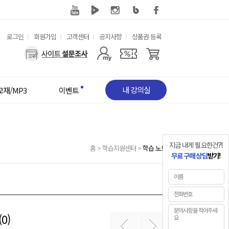
유
로그인
회원가입
고객센터
공지사항
상품권 등록
용
사
한
용
메
자
뉴
메
뉴
내 강의실
교재/MP3
이벤트
지금 내게 필요한건?!
홈
>
학습지원센터
>
학습 노트
무료 구매 상담
받기!
0)