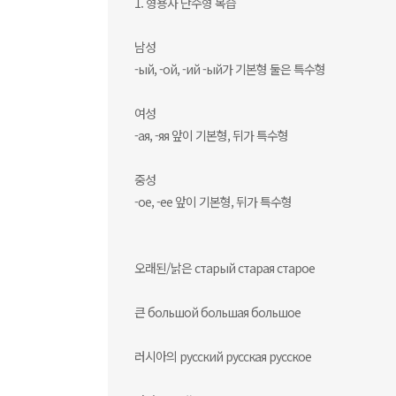
1. 형용사 단수형 복습
남성
-ый, -ой, -ий -ый가 기본형 둘은 특수형
여성
-ая, -яя 앞이 기본형, 뒤가 특수형
중성
-ое, -ее 앞이 기본형, 뒤가 특수형
오래된/낡은 старый старая старое
큰 большой большая большое
러시아의 русский русская русское