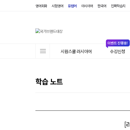
영어회화
시험영어
유럽어
아시아어
한국어
진짜학습지
사
시원스쿨 러시아어
수강신청
이
트
메
뉴
학습 노트
[