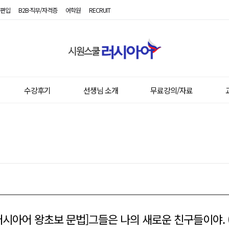
편입
B2B·직무/자격증
어학원
RECRUIT
시
원
스
쿨
러
시
수강후기
선생님 소개
무료강의/자료
아
어
러시아어 왕초보 문법]그들은 나의 새로운 친구들이야. (