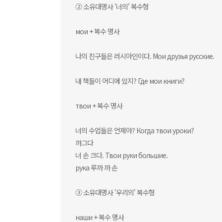
② 소유대명사 '너의' 복수형
мои + 복수 명사
나의 친구들은 러시아인이다. Мои друзья русские.
내 책들이 어디에 있지? Где мои книги?
твои + 복수 명사
너의 수업들은 언제야? Когда твои уроки?
까그다
너 손 크다. Твои руки большие.
рукa 루까 까 손
③ 소유대명사 '우리의' 복수형
наши + 복수 명사