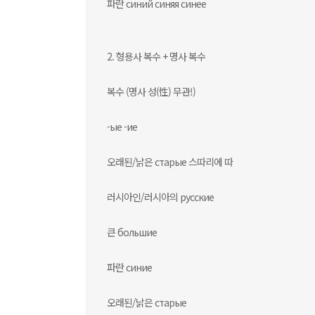
파란 синий синяя синее
2. 형용사 복수 + 명사 복수
복수 (명사 성(性) 무관!)
-ые -ие
오래된/낡은 старые 스따리에 따
러시아인/러시아의 русские
큰 большие
파란 синие
오래된/낡은 старые