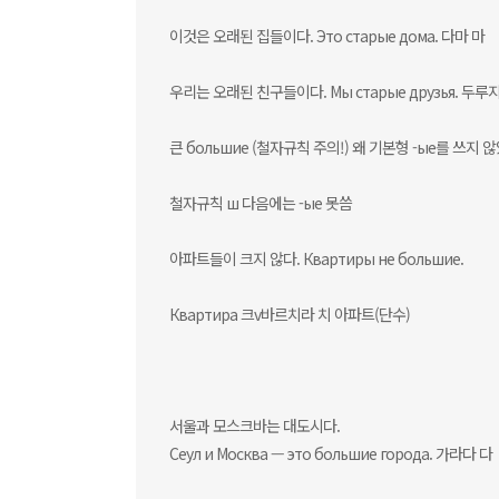
이것은 오래된 집들이다. Это старые дома. 다마 마
우리는 오래된 친구들이다. Mы старые друзья. 두루
큰 большие (철자규칙 주의!) 왜 기본형 -ые를 쓰지 
철자규칙 ш 다음에는 -ые 못씀
아파트들이 크지 않다. Квартиры не большие.
Квартирa 크v바르치라 치 아파트(단수)
서울과 모스크바는 대도시다.
Сеул и Москва — это большие города. 가라다 다