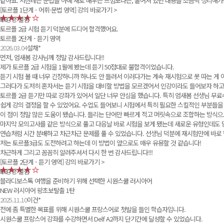
같아요. 저한테는 문법을 아예 새로 배우는 느낌보다는, 흩어져 있던 내용을 조금씩 정리해
[토르플 1단계 - 어휘·문법 영역]
강의 바로가기 >
수강생 별점
5.0
토르플 2급 시험 듣기 덕분에 드디어 합격했어요.
토르플 2단계 - 듣기 영역
2026.03.04
설채*
먼저, 엄새봄 강사님께 정말 감사드립니다!!
제가 토르플 2급 시험을 1월에 봤는데 듣기 50점대로 불합격이었습니다.
듣기 시험 볼 때 너무 긴장하니까 하나도 안 들려서 이러다가는 계속 재시험으로 못 따는 게
그러다가 도저히 혼자서는 듣기 시험을 대비할 방법을 모르겠어서 인강이라도 들어보자 하고
토르플 2급 듣기만 따로 강좌가 있어서 일단 너무 안심을 했습니다. 특히 엄새봄 선생님 무
쉽게 강의 결정을 할 수 있었어요. 수업도 들어보니 시험에서 특히 필요한 스킬적인 부분들
이 점이 정말 많은 도움이 됐습니다. 들리는 단어만 빠르게 적고 머릿속으로 조합하는 방식으
마지막 모의고사를 같은 방식으로 풀고 다음날 바로 시험을 보게 됐는데 새로운 유형인데도 
연습처럼 시간 분배하고 차근차근 문제를 풀 수 있었습니다. 선생님 덕분에 재시험만에 바로 
저는 토르플3급도 도전하려고 하는데 이 방법이 앞으로도 매우 유용할 것 같습니다!
차근하게 그리고 꼼꼼히 알려주셔서 다시 한 번 감사드립니다!!!
[토르플 2단계 - 듣기 영역]
강의 바로가기 >
수강생 별점
5.0
블라디보스톡 여행을 준비하기 위해 선택한 시원스쿨 러시아어
NEW 러시아어 왕초보탈출 1탄
2025.11.10
이건*
전에 좀 특별한 목표를 위해 시원스쿨 프랑스어로 첫발을 들인 학습자입니다.
시원스쿨 프랑스어 강좌를 수강하면서 Delf A2까지 단기간에 달성할 수 있었습니다.