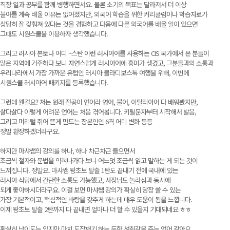
직장 일과 공부를 함께 병행하면서요. 물론 소기의 목표는 달라져서 더 이상
불어를 계속 배울 이유는 없어졌지만, 외국어 학습을 위한 커리큘럼이나 학습자료가
상당히 잘 갖춰져 있다는 것을 경험하고 다음에 다른 외국어를 배울 일이 있으면
그때도 시원스쿨을 이용하자 생각했습니다.
그리고 러시아 본토나 어디 ~스탄 이런 러시아어를 사용하는 CIS 국가에서 온 분들이
많은 지역에 거주하다 보니 자연스럽게 러시아어에 흥미가 생겼고, 그분들과의 소통과
우리나라에서 가장 가까운 유럽인 러시아 블라디보스톡 여행을 위해, 이번에
시원스쿨 러시아어 패키지를 등록했습니다.
그런데 웬걸요? 저는 원래 전공이 언어라 영어, 불어, 이탈리아어 다 배워봤지만,
살다살다 이렇게 어려운 언어는 처음 겪어봅니다. 키릴문자부터 시작해서 발음,
그리고 머리털 쥐어 뜯게 만드는 장본인인 6격 어미 변화 등등
정말 환장하겠더라구요.
하지만 마샤쌤의 강의를 하나, 하나 차근차근 들으면서
조금씩 철자와 문법을 익혀나가다 보니 어느덧 조금씩 읽고 말하는 게 되는 것이
느껴집니다. 정말요. 마샤쌤 왕초보 탈출 1탄도 끝내기 전에 국내에 있는
러시아 식당에서 간단한 소통도 가능했고, 사장님도 놀라심과 동시에
되게 좋아하시더라구요. 이걸 보면 마샤쌤 강의가 확실히 당장 쓸 수 있는
가장 기본적이고, 핵심적인 바탕을 갖추게 하는데 매우 도움이 됨을 느낍니다.
이제 왕초보 탈출 2탄까지 다 끝내면 얼마나 더 할 수 있을지 기대되네요 ㅎㅎ
확실히 난이도는 있지만 마치 도장깨기 하는 듯한 성취감을 주는 언어 같아요.