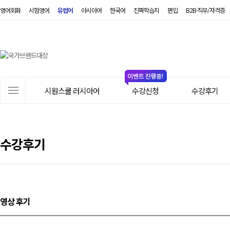
영어회화
시험영어
유럽어
아시아어
한국어
진짜학습지
편입
B2B·직무/자격증
시
원
스
쿨
러
사
시
시원스쿨 러시아어
수강신청
수강후기
이
아
트
어
메
뉴
수강후기
영상 후기