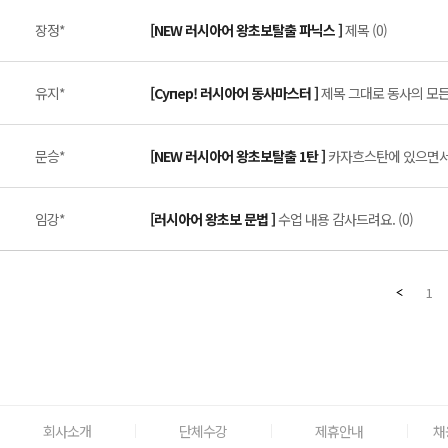
장정*
[NEW 러시아어 왕초보탈출 파닉스 ]
제목 (0)
유지*
[Супер! 러시아어 동사마스터 ]
제목 그대로 동사의 모든 
문승*
[NEW 러시아어 왕초보탈출 1탄 ]
카자흐스탄에 있으면서 정
임강*
[러시아어 왕초보 문법 ]
수업 내용 감사드려요. (0)
1
회사소개
단체수강
제휴안내
채