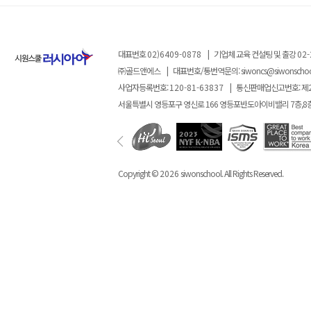
대표번호
02)6409-0878
|
기업체 교육 컨설팅 및 출강
02-
㈜골드앤에스
|
대표번호/통번역문의:
siwoncs@siwonscho
사업자등록번호:
120-81-63837
|
통신판매업신고번호: 제
서울특별시 영등포구 영신로 166 영등포반도아이비밸리 7층,8
Copyright ©
2026
siwonschool. All Rights Reserved.