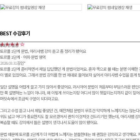
영상 재생
영상 재생
BEST 수강후기
수강생 별점
5.0
토르플 1단계 문법, 아리샤쌤 강의 듣고 좀 정리가 됐어요
토르플 1단계 - 어휘·문법 영역
2026.03.31
김인*
토르플 1단계 준비하면서 제일 답답했던 게 문법이었어요. 혼자 책으로 볼 때는 분명 이해한 
이 별로 없었어요. 그래서 문법 강의를 한 번 제대로 들어보자 싶어서 아리샤쌤 수업을 듣게 
일단 설명을 어렵게 끌고 가지 않아서 좋았어요. 러시아어 문법이 처음부터 부담스러운 편인데
만 쭉 설명하는 느낌이 아니라, 왜 이렇게 쓰이는지랑 어디서 많이 헷갈리는지까지 같이 짚어
머릿속에서 조금씩 구분이 되더라고요.
그리고 수업 듣고 나서 제일 좋았던 건, 예전처럼 문법이 무조건 막막하게 느껴지지는 않는다는
위도 넓고 어디가 중요한지도 잘 모르겠어서 괜히 이것저것 건드리기만 했는데, 아리샤쌤 강의
복습할 때도 강의에서 들은 설명이 생각나서 도움이 많이 됐어요.
문법 때문에 토르플 1단계가 더 어렵게 느껴지는 분들한테는 꽤 괜찮은 강의라고 생각해요. 저