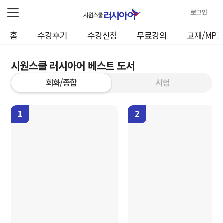
로그인
로
홈
수강후기
수강신청
무료강의
교재/MP3
그
인
정
시원스쿨 러시아어 베스트 도서
보
회화/종합
시험
1
2