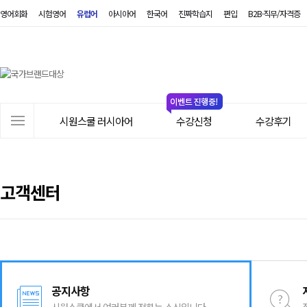
영어회화
시험영어
유럽어
아시아어
한국어
진짜학습지
편입
B2B·직무/자격증
시
원
스
쿨
러
사
시
시원스쿨 러시아어
수강신청
수강후기
이
아
트
어
메
뉴
고객센터
공지사항