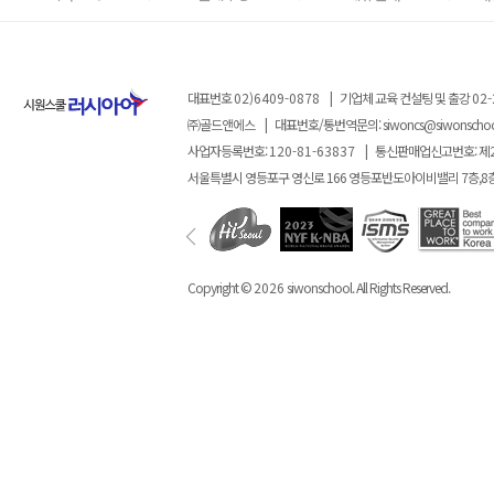
대표번호
02)6409-0878
|
기업체 교육 컨설팅 및 출강
02-
㈜골드앤에스
|
대표번호/통번역문의:
siwoncs@siwonscho
사업자등록번호:
120-81-63837
|
통신판매업신고번호: 제
서울특별시 영등포구 영신로 166 영등포반도아이비밸리 7층,8
Copyright ©
2026
siwonschool. All Rights Reserved.