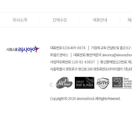
회사소개
단체수강
제휴안내
채
대표번호
02)6409-0878
|
기업체 교육 컨설팅 및 출강
02-
㈜골드앤에스
|
대표번호/통번역문의:
siwoncs@siwonscho
사업자등록번호:
120-81-63837
|
통신판매업신고번호: 제
서울특별시 영등포구 영신로 166 영등포반도아이비밸리 7층,8
Copyright ©
2026
siwonschool. All Rights Reserved.