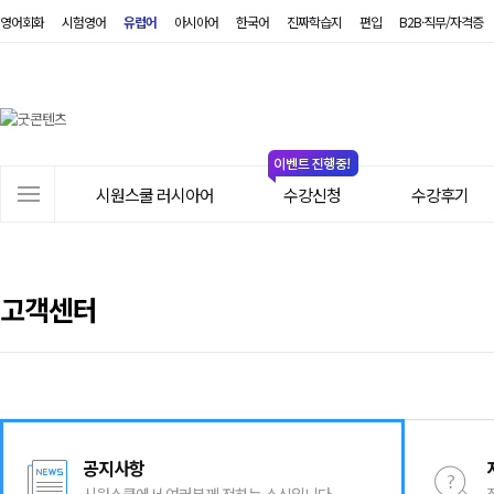
영어회화
시험영어
유럽어
아시아어
한국어
진짜학습지
편입
B2B·직무/자격증
시
원
스
쿨
러
사
시
시원스쿨 러시아어
수강신청
수강후기
이
아
트
어
메
뉴
고객센터
공지사항