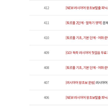
412
[NEW 러시아어 왕초보탈출 파닉
411
[토르플 2단계 - 말하기 영역]
문제
410
[토르플 기초, 기본 단계 - 어휘·
409
[GO! 독학 러시아어 첫걸음 무료
408
[토르플 기초, 기본 단계 - 어휘·
407
[러시아어 왕초보 문법]
러시아어 
406
[NEW 러시아어 왕초보탈출 파닉