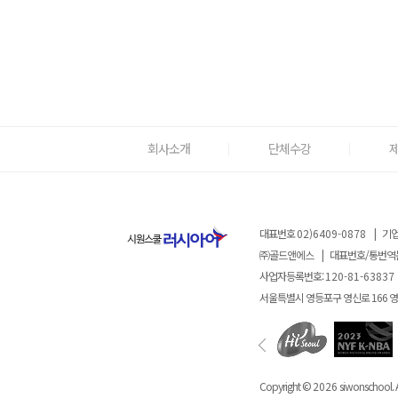
회사소개
단체수강
대표번호
02)6409-0878
|
기업
㈜골드앤에스
|
대표번호/통번역
사업자등록번호:
120-81-63837
서울특별시 영등포구 영신로 166 
Copyright ©
2026
siwonschool. A