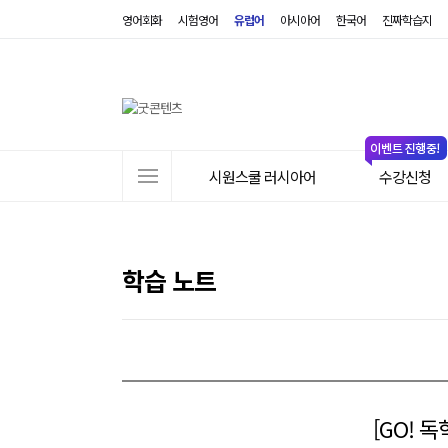
영어회화
시험영어
유럽어
아시아어
한국어
진짜학습지
사
시원스쿨 러시아어
수강신청
이
트
메
뉴
학습 노트
[GO! 