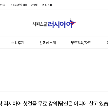
편입
B2B·직무/자격증
어학원
RECRUIT
시
원
스
쿨
러
시
수강후기
선생님 소개
무료강의/자료
아
어
독학 러시아어 첫걸음 무료 강의]당신은 어디에 살고 있습니