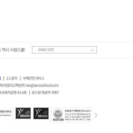
 역시 시원스쿨!
FAMILY SITE
침
|
1:1 문의
|
구매안전 서비스
객(사업)최고책임자:
ceo@siwonschool.com
부교육지원청-
414
호
|
호스팅 제공자 : ㈜KT