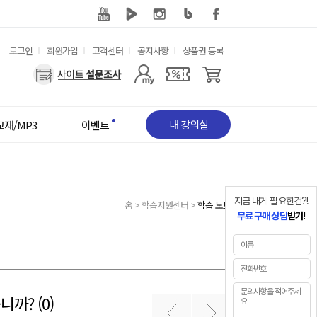
유
로그인
회원가입
고객센터
공지사항
상품권 등록
용
사
한
용
메
자
뉴
메
뉴
내 강의실
교재/MP3
이벤트
지금 내게 필요한건?!
홈
>
학습지원센터
>
학습 노트
무료 구매 상담
받기!
까? (0)