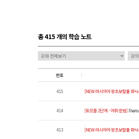
총
415 개
의 학습 노트
번호
415
[NEW 러시아어 왕초보탈출 파닉
414
[토르플 2단계 - 어휘·문법]
Глаго
413
[NEW 러시아어 왕초보탈출 파닉