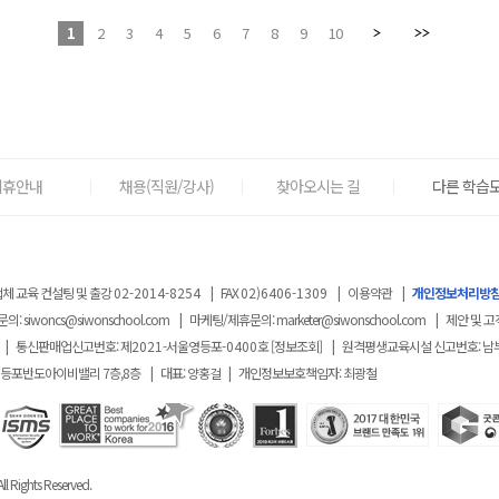
1
2
3
4
5
6
7
8
9
10
제휴안내
채용(직원/강사)
찾아오시는 길
다른 학습도
체 교육 컨설팅 및 출강
02-2014-8254
|
FAX
02)6406-1309
|
이용약관
|
개인정보처리방
문의:
siwoncs@siwonschool.com
|
마케팅/제휴문의:
marketer@siwonschool.com
|
제안 및 고
|
통신판매업신고번호: 제
2021
-서울영등포
-0400
호
[정보조회]
|
원격평생교육시설 신고번호: 남
영등포반도아이비밸리 7층,8층
|
대표: 양홍걸
|
개인정보보호책임자: 최광철
ll Rights Reserved.