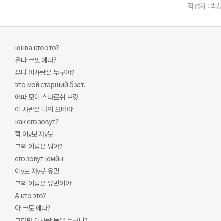
작성자 : 박상
юнва кто это?
유나 크또 에따?
유나 이사람은 누구야?
это мой старший брат.
에따 모이 스따르쉬 브랏
이 사람은 나의 오빠야
как его зовут?
깍 이v보 자v붓
그의 이름은 뭐야?
его зовут юмйн
이v보 자v붓 유민
그의 이름은 유민이야
А кто это?
아 크도 에따?
그러면 이사람 들은 누구니?