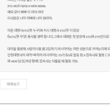
это мой папа и моя мама.
에따 모이 빠빠 이 마야 마마
이사람은 나의 아빠와 나의 엄마야.
의문 대명사кто(뜻 누구)와 지시 대명사 это(뜻 이것)은
быть(뜻 무엇) 동사를 생략 합니다,그래서 대화문 첫 문장에 кто와 это만으로
대격을 활용해 사람의이름 묻고답하기.러시아어는 어떤 성분으로 쓰여는지에 
인칭대명사의 대격=목적어 러시아어는 го가 Bo로 발음 됨 а 접속사로 활용 (그
와 моя (남성,여성 형태) 접속사는 되물을 때 활용 가능.
목록보기