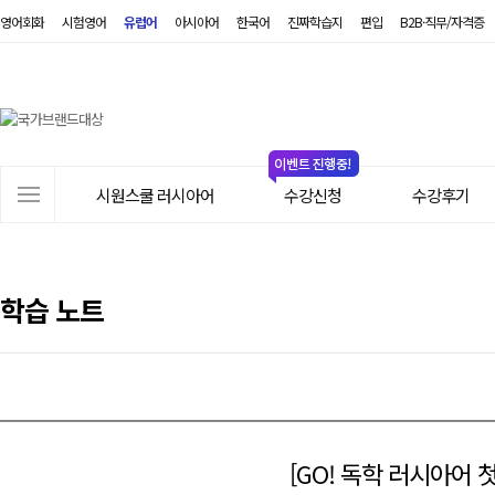
영어회화
시험영어
유럽어
아시아어
한국어
진짜학습지
편입
B2B·직무/자격증
시
원
스
쿨
러
사
시
시원스쿨 러시아어
수강신청
수강후기
이
아
트
어
메
뉴
학습 노트
[GO! 독학 러시아어 