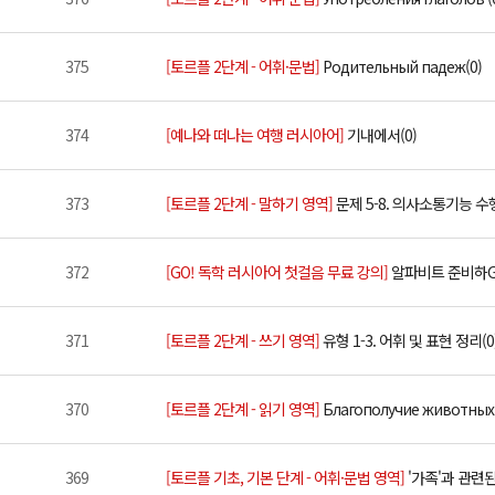
375
[토르플 2단계 - 어휘·문법]
Родительный падеж(0)
374
[예나와 떠나는 여행 러시아어]
기내에서(0)
373
[토르플 2단계 - 말하기 영역]
문제 5-8. 의사소통기능 수
372
[GO! 독학 러시아어 첫걸음 무료 강의]
알파비트 준비하GO!
371
[토르플 2단계 - 쓰기 영역]
유형 1-3. 어휘 및 표현 정리(0
370
[토르플 2단계 - 읽기 영역]
Благополучие животных(
369
[토르플 기초, 기본 단계 - 어휘·문법 영역]
'가족'과 관련된 