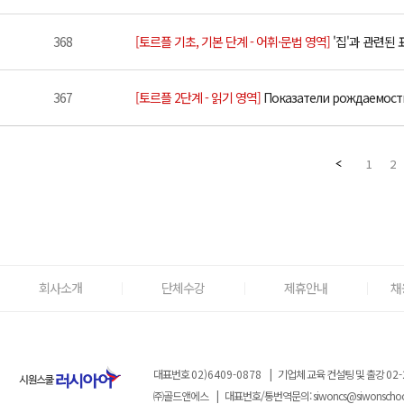
368
[토르플 기초, 기본 단계 - 어휘·문법 영역]
'집'과 관련된 표현
367
[토르플 2단계 - 읽기 영역]
Показатели рождаемости 
1
2
회사소개
단체수강
제휴안내
채
대표번호
02)6409-0878
|
기업체 교육 컨설팅 및 출강
02-
㈜골드앤에스
|
대표번호/통번역문의:
siwoncs@siwonscho