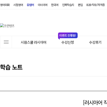
영어회화
시험영어
유럽어
아시아어
한국어
진짜학습지
편입
B2B·직무/자격증
시
원
스
쿨
러
사
시
시원스쿨 러시아어
수강신청
수강후기
이
아
트
어
메
뉴
학습 노트
[러시아어 작문