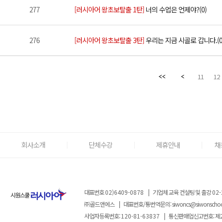
277
[러시아어 왕초보탈출 1탄]
너의 수업은 언제야?(0)
276
[러시아어 왕초보탈출 3탄]
우리는 지금 시골로 갑니다.(0
11
12
회사소개
단체수강
제휴안내
채
대표번호
02)6409-0878
|
기업체 교육 컨설팅 및 출강
02-
㈜골드앤에스
|
대표번호/통번역문의:
siwoncs@siwonscho
사업자등록번호:
120-81-63837
|
통신판매업신고번호: 제