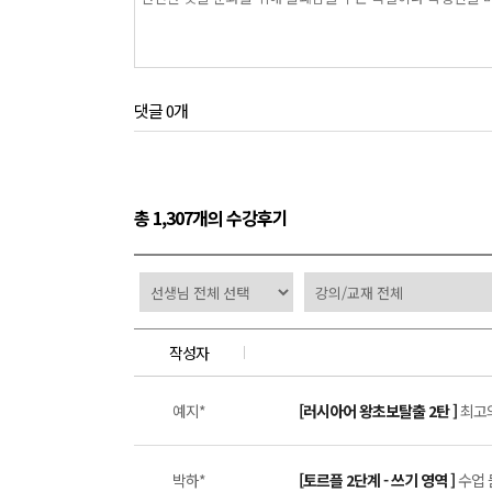
댓글 0개
총 1,307개의 수강후기
작성자
예지*
[러시아어 왕초보탈출 2탄 ]
최고의
박하*
[토르플 2단계 - 쓰기 영역 ]
수업 