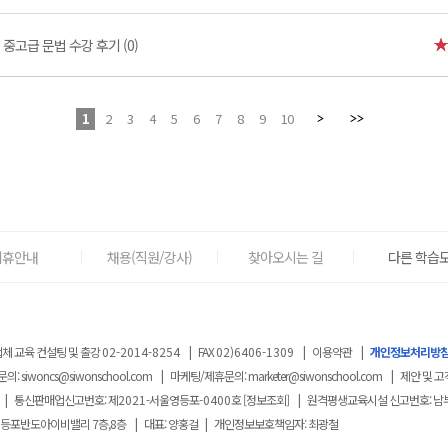
중고급 문법 수강 후기 (0)
1
2
3
4
5
6
7
8
9
10
제휴안내
채용(직원/강사)
찾아오시는 길
다른 학습도
체 교육 컨설팅 및 출강
02-2014-8254
|
FAX
02)6406-1309
|
이용약관
|
개인정보처리방
문의:
siwoncs@siwonschool.com
|
마케팅/제휴문의:
marketer@siwonschool.com
|
제안 및 고
|
통신판매업신고번호: 제
2021
-서울영등포
-0400
호
[정보조회]
|
원격평생교육시설 신고번호: 남
영등포반도아이비밸리 7층,8층
|
대표: 양홍걸
|
개인정보보호책임자: 최광철