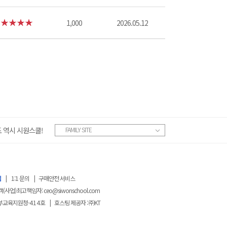
1,000
2026.05.12
 역시 시원스쿨!
FAMILY SITE
침
|
1:1 문의
|
구매안전 서비스
객(사업)최고책임자:
ceo@siwonschool.com
부교육지원청-
414
호
|
호스팅 제공자 : ㈜KT