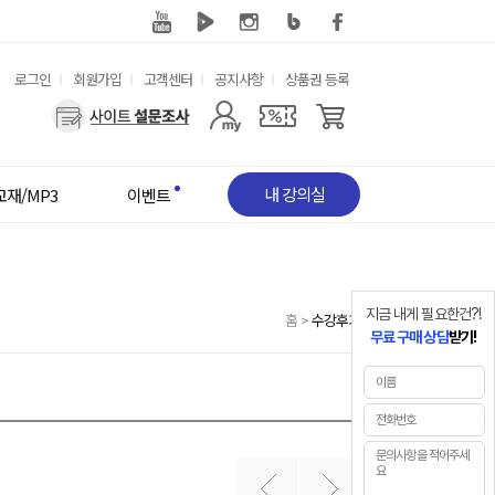
유
로그인
회원가입
고객센터
공지사항
상품권 등록
용
사
한
용
메
자
뉴
메
뉴
내 강의실
교재/MP3
이벤트
지금 내게 필요한건?!
홈
>
수강후기
무료 구매 상담
받기!