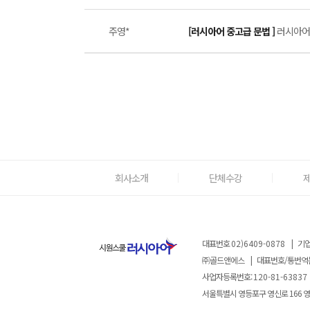
주영*
[러시아어 중고급 문법 ]
러시아어 
회사소개
단체수강
대표번호
02)6409-0878
|
기업
㈜골드앤에스
|
대표번호/통번역
사업자등록번호:
120-81-63837
서울특별시 영등포구 영신로 166 