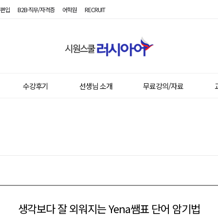
편입
B2B·직무/자격증
어학원
RECRUIT
시
원
스
쿨
러
시
수강후기
선생님 소개
무료강의/자료
아
어
생각보다 잘 외워지는 Yena쌤표 단어 암기법