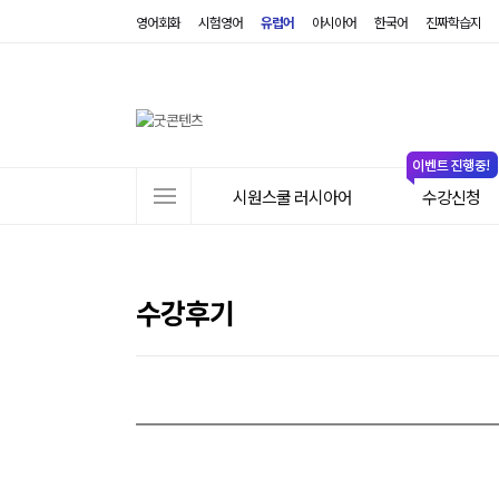
영어회화
시험영어
유럽어
아시아어
한국어
진짜학습지
사
시원스쿨 러시아어
수강신청
이
트
메
뉴
수강후기