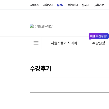
영어회화
시험영어
유럽어
아시아어
한국어
진짜학습지
사
시원스쿨 러시아어
수강신청
이
트
메
뉴
수강후기