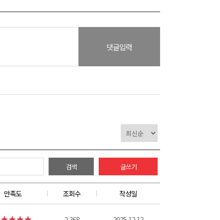
댓글입력
검색
글쓰기
만족도
조회수
작성일
2,368
2025.12.12