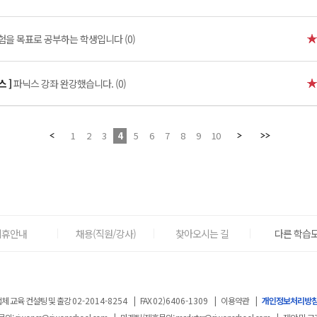
험을 목표로 공부하는 학생입니다 (0)
스 ]
파닉스 강좌 완강했습니다. (0)
1
2
3
4
5
6
7
8
9
10
제휴안내
채용(직원/강사)
찾아오시는 길
다른 학습도
체 교육 컨설팅 및 출강
02-2014-8254
|
FAX
02)6406-1309
|
이용약관
|
개인정보처리방