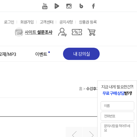
유
로그인
회원가입
고객센터
공지사항
상품권 등록
용
사
한
용
메
자
뉴
메
뉴
내 강의실
교재/MP3
이벤트
지금 내게 필요한건?!
홈
>
수강후기
무료 구매 상담
받기!