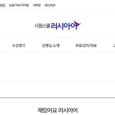
편입
B2B·직무/자격증
어학원
RECRUIT
시
원
스
쿨
러
시
수강후기
선생님 소개
무료강의/자료
아
어
재밌어요 러시아어