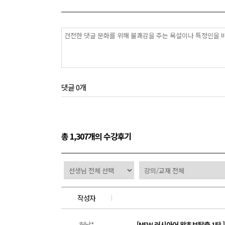
댓글 0개
총 1,307개의 수강후기
작성자
허남*
[NEW 러시아어 왕초보탈출 1탄 