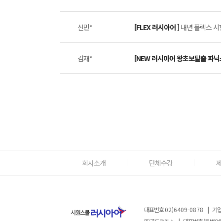
신민*
[FLEX 러시아어 ]
내년 플렉스 시
김재*
[NEW 러시아어 왕초보탈출 파닉
회사소개
단체수강
대표번호
02)6409-0878
|
기업