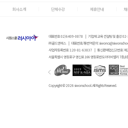
회사소개
단체수강
제휴안내
채
대표번호
02)6409-0878
|
기업체 교육 컨설팅 및 출강
02-
㈜골드앤에스
|
대표번호/통번역문의:
siwoncs@siwonscho
사업자등록번호:
120-81-63837
|
통신판매업신고번호: 제
서울특별시 영등포구 영신로 166 영등포반도아이비밸리 7층,8
Copyright ©
2026
siwonschool. All Rights Reserved.