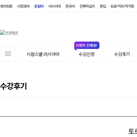
영어회화
시험영어
유럽어
아시아어
한국어
진짜학습지
편입
B2B·직무/자격증
시
원
스
쿨
러
사
시
시원스쿨 러시아어
수강신청
수강후기
이
아
트
어
메
뉴
수강후기
토