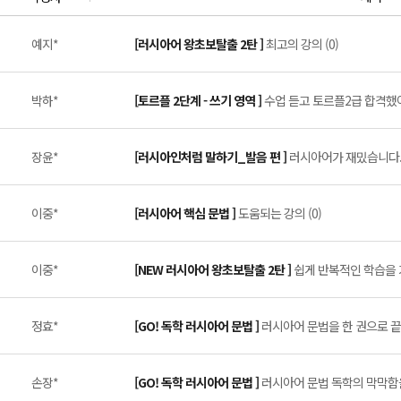
예지*
[러시아어 왕초보탈출 2탄 ]
최고의 강의 (0)
박하*
[토르플 2단계 - 쓰기 영역 ]
수업 듣고 토르플2급 합격했어요
장윤*
[러시아인처럼 말하기_발음 편 ]
러시아어가 재밌습니다. 
이중*
[러시아어 핵심 문법 ]
도움되는 강의 (0)
이중*
[NEW 러시아어 왕초보탈출 2탄 ]
쉽게 반복적인 학습을 가
정효*
[GO! 독학 러시아어 문법 ]
러시아어 문법을 한 권으로 끝낼
손장*
[GO! 독학 러시아어 문법 ]
러시아어 문법 독학의 막막함을