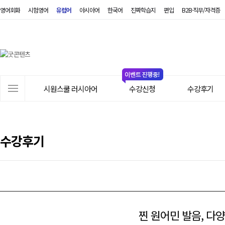
영어회화
시험영어
유럽어
아시아어
한국어
진짜학습지
편입
B2B·직무/자격증
시
원
스
쿨
러
사
시
시원스쿨 러시아어
수강신청
수강후기
이
아
트
어
메
뉴
수강후기
찐 원어민 발음, 다