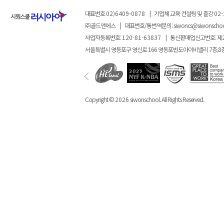
대표번호
02)6409-0878
|
기업체 교육 컨설팅 및 출강
02-
㈜골드앤에스
|
대표번호/통번역문의:
siwoncs@siwonscho
사업자등록번호:
120-81-63837
|
통신판매업신고번호: 제
서울특별시 영등포구 영신로 166 영등포반도아이비밸리 7층,8
Copyright ©
2026
siwonschool. All Rights Reserved.