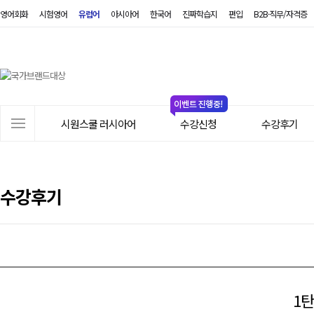
영어회화
시험영어
유럽어
아시아어
한국어
진짜학습지
편입
B2B·직무/자격증
시
원
스
쿨
러
사
시
시원스쿨 러시아어
수강신청
수강후기
이
아
트
어
메
뉴
수강후기
1탄