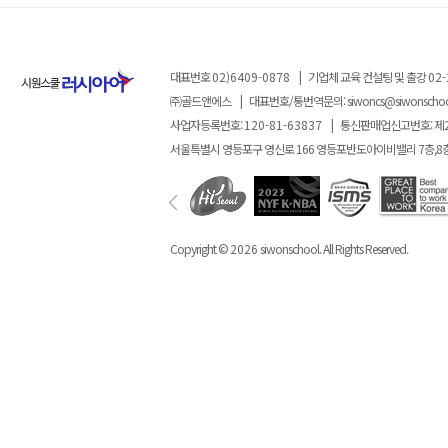
대표번호
02)6409-0878
|
기업체 교육 컨설팅 및 출강
02-
㈜골드앤에스
|
대표번호/통번역문의:
siwoncs@siwonscho
사업자등록번호:
120-81-63837
|
통신판매업신고번호: 제
서울특별시 영등포구 영신로 166 영등포반도아이비밸리 7층,8
Copyright ©
2026
siwonschool. All Rights Reserved.