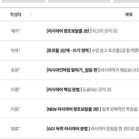
작성자
제목
예지*
[러시아어 왕초보탈출 2탄 ]
최고의 강의 (0)
박하*
[토르플 2단계 - 쓰기 영역 ]
수업 듣고 토르플2급 합격했어요
장윤*
[러시아인처럼 말하기_발음 편 ]
러시아어가 재밌습니다. 
이중*
[러시아어 핵심 문법 ]
도움되는 강의 (0)
이중*
[NEW 러시아어 왕초보탈출 2탄 ]
쉽게 반복적인 학습을 가
정효*
[GO! 독학 러시아어 문법 ]
러시아어 문법을 한 권으로 끝낼