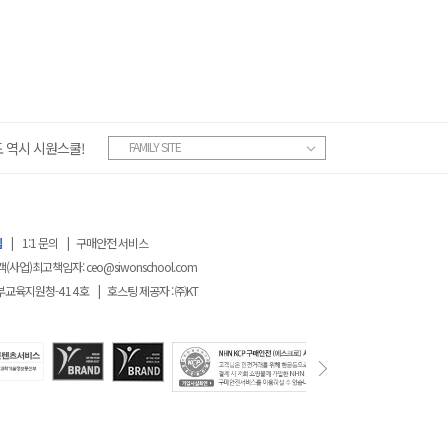
 역시 시원스쿨!
FAMILY SITE
침
|
1:1 문의
|
구매안전 서비스
객(사업)최고책임자:
ceo@siwonschool.com
부교육지원청-
414
호
|
호스팅 제공자 : ㈜KT