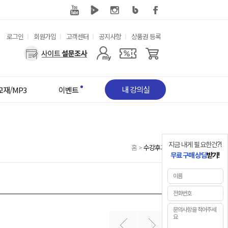
유
로그인
회원가입
고객센터
공지사항
상품권 등록
용
사
한
용
메
자
뉴
메
뉴
내 강의실
교재/MP3
이벤트
지금 내게 필요한건?!
홈
>
수강후기
무료 구매 상담
받기!