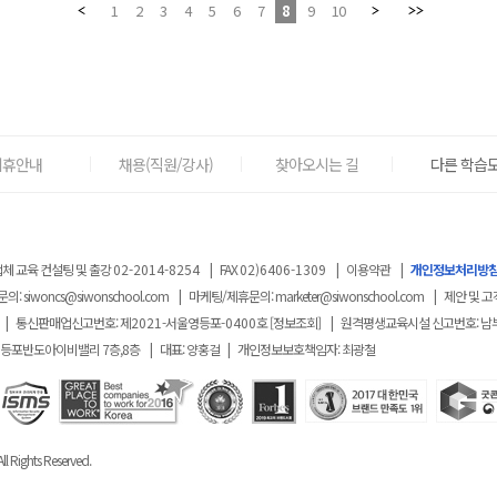
1
2
3
4
5
6
7
8
9
10
제휴안내
채용(직원/강사)
찾아오시는 길
다른 학습도
체 교육 컨설팅 및 출강
02-2014-8254
|
FAX
02)6406-1309
|
이용약관
|
개인정보처리방
문의:
siwoncs@siwonschool.com
|
마케팅/제휴문의:
marketer@siwonschool.com
|
제안 및 고
|
통신판매업신고번호: 제
2021
-서울영등포
-0400
호
[정보조회]
|
원격평생교육시설 신고번호: 남
영등포반도아이비밸리 7층,8층
|
대표: 양홍걸
|
개인정보보호책임자: 최광철
ll Rights Reserved.