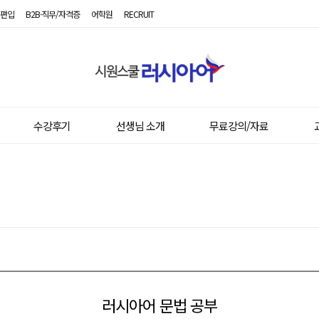
편입
B2B·직무/자격증
어학원
RECRUIT
시
원
스
쿨
러
시
수강후기
선생님 소개
무료강의/자료
아
어
러시아어 문법 공부