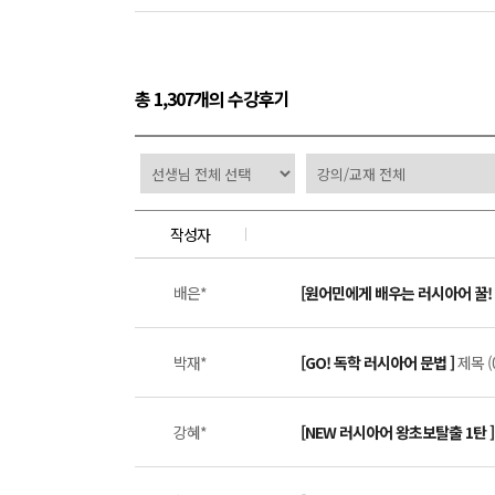
총 1,307개의 수강후기
작성자
배은*
[원어민에게 배우는 러시아어 꿀! 
박재*
[GO! 독학 러시아어 문법 ]
제목 (
강혜*
[NEW 러시아어 왕초보탈출 1탄 