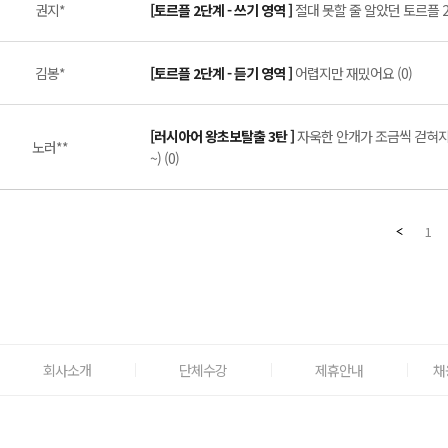
권지*
[토르플 2단계 - 쓰기 영역 ]
절대 못할 줄 알았던 토르플 2
김봉*
[토르플 2단계 - 듣기 영역 ]
어렵지만 재밌어요 (0)
[러시아어 왕초보탈출 3탄 ]
자욱한 안개가 조금씩 걷혀지
노러**
~) (0)
1
회사소개
단체수강
제휴안내
채