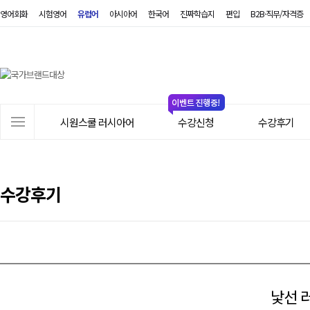
영어회화
시험영어
유럽어
아시아어
한국어
진짜학습지
편입
B2B·직무/자격증
시
원
스
쿨
러
사
시
시원스쿨 러시아어
수강신청
수강후기
이
아
트
어
메
뉴
수강후기
낯선 