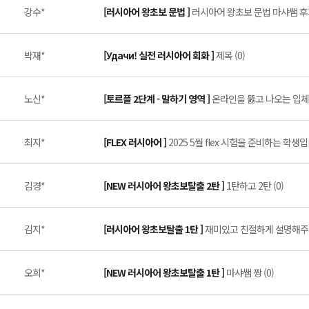
강수*
[러시아어 왕초보 문법 ]
러시아어 왕초보 문법 마샤쌤 후기
박재*
[Удачи! 실전 러시아어 회화 ]
제목 (0)
노신*
[토르플 2단계 - 말하기 영역 ]
온라인을 뚫고 나오는 입체적인
최지*
[FLEX 러시아어 ]
2025 5월 flex 시험을 준비하는 학생입니
김경*
[NEW 러시아어 왕초보탈출 2탄 ]
1탄하고 2탄 (0)
김지*
[러시아어 왕초보탈출 1탄 ]
재미있고 친절하게 설명해주시
오희*
[NEW 러시아어 왕초보탈출 1탄 ]
마샤쌤 짱 (0)