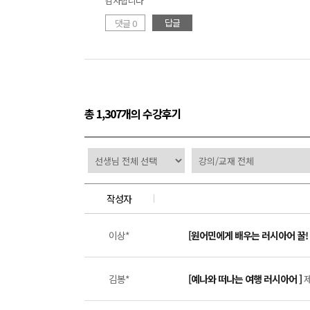
감사합니다
답글
댓글 0
총 1,307개의 수강후기
작성자
이상*
[원어민에게 배우는 러시아어 꿀! 
김봉*
[예나와 떠나는 여행 러시아어 ]
제