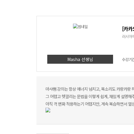
[카카
러시아어
Masha 선생님
수강기간 
마샤쌤 강의는 항상 에너지 넘치고, 목소리도 카랑카랑 하
그 어렵고 헷깔리는 문법을 이렇게 쉽게, 재밌게 설명해
아직 격 변화 적용하는기 어렵지만, 계속 복습하면서 열