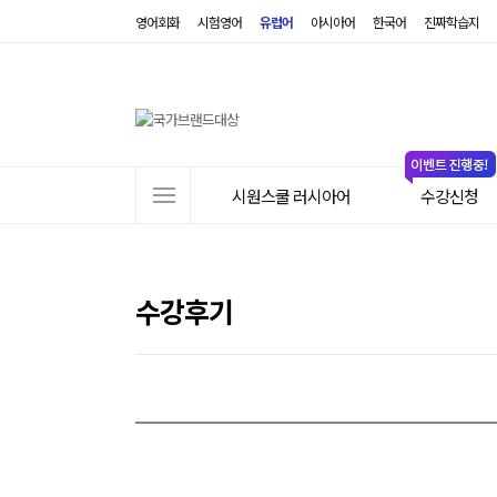
영어회화
시험영어
유럽어
아시아어
한국어
진짜학습지
사
시원스쿨 러시아어
수강신청
이
트
메
뉴
수강후기