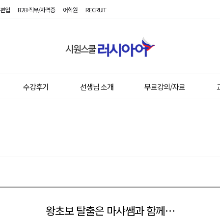
편입
B2B·직무/자격증
어학원
RECRUIT
시
원
스
쿨
러
시
수강후기
선생님 소개
무료강의/자료
아
어
왕초보 탈출은 마샤쌤과 함께…