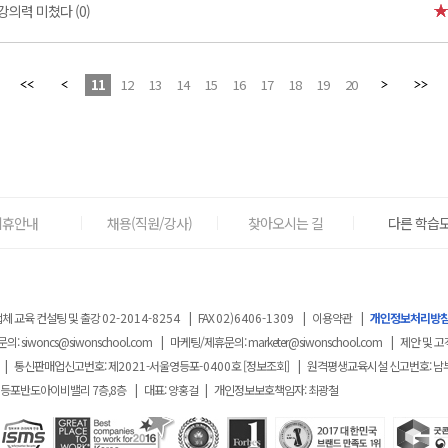
강의력 미쳤다 (0)
11
12
13
14
15
16
17
18
19
20
제휴안내
채용(직원/강사)
찾아오시는 길
다른 학습도
체 교육 컨설팅 및 출강
02-2014-8254
|
FAX
02)6406-1309
|
이용약관
|
개인정보처리방
문의:
siwoncs@siwonschool.com
|
마케팅/제휴문의:
marketer@siwonschool.com
|
제안 및 고
|
통신판매업신고번호: 제
2021
-서울영등포
-0400
호
[정보조회]
|
원격평생교육시설 신고번호: 남
영등포반도아이비밸리 7층,8층
|
대표: 양홍걸
|
개인정보보호책임자: 최광철