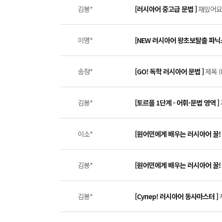
김봉*
[러시아어 중고급 문법 ]
재밌어요 
이명*
[NEW 러시아어 왕초보탈출 파닉
송정*
[GO! 독학 러시아어 문법 ]
제목 (
김봉*
[토르플 1단계 - 어휘·문법 영역 ]
이소*
[원어민에게 배우는 러시아어 꿀! 
김봉*
[원어민에게 배우는 러시아어 꿀! 
김봉*
[Супер! 러시아어 동사마스터 ]