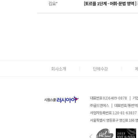
김요*
[토르플 1단계 - 어휘·문법 영역 ]
회사소개
단체수강
대표번호
02)6409-0878
|
기업
㈜골드앤에스
|
대표번호/통번역
사업자등록번호:
120-81-63837
서울특별시 영등포구 영신로 166 