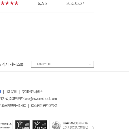
6,275
2025.02.27
 역시 시원스쿨!
FAMILY SITE
침
|
1:1 문의
|
구매안전 서비스
객(사업)최고책임자:
ceo@siwonschool.com
부교육지원청-
414
호
|
호스팅 제공자 : ㈜KT