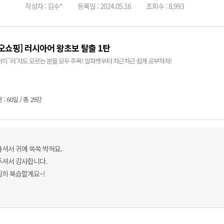
작성자 : 김수*
등록일 : 2024.05.16
조회수 : 8,993
오쇼핑] 러시아어 왕초보 탈출 1탄
의 '러'자도 모르는 분들 모두 주목! 알파벳부터 차근차근 쉽게 공부하자!
: 60일 / 총 29강
셔서 귀에 쏙쏙 박혀요.
주셔서 감사합니다.
심히 복습할게요~!