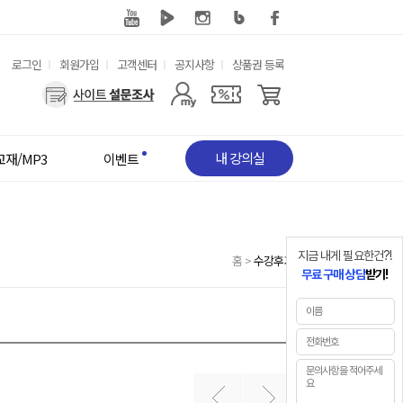
유
로그인
회원가입
고객센터
공지사항
상품권 등록
용
사
한
용
메
자
뉴
메
뉴
내 강의실
교재/MP3
이벤트
지금 내게 필요한건?!
홈
>
수강후기
무료 구매 상담
받기!