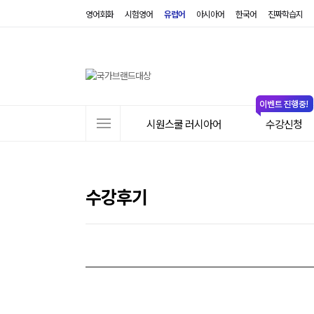
영어회화
시험영어
유럽어
아시아어
한국어
진짜학습지
사
시원스쿨 러시아어
수강신청
이
트
메
뉴
수강후기