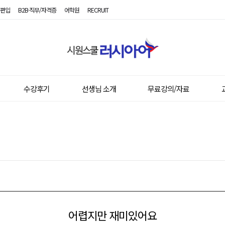
편입
B2B·직무/자격증
어학원
RECRUIT
시
원
스
쿨
러
시
수강후기
선생님 소개
무료강의/자료
아
어
어렵지만 재미있어요