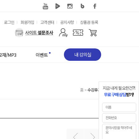
유
로그인
회원가입
고객센터
공지사항
상품권 등록
용
사
한
용
메
자
뉴
메
뉴
내 강의실
교재/MP3
이벤트
지금 내게 필요한건?!
홈
>
수강후기
무료 구매 상담
받기!