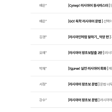
배은*
[Супер! 러시아어 동사마스터 ]
배은*
[GO! 독학 러시아어 문법 ]
선택이
김경*
[러시아인처럼 말하기_억양 편 ]
오예*
[러시아어 왕초보탈출 2탄 ]
러시아
박재*
[Удачи! 실전 러시아어 회화 ]
제
서정*
[러시아어 왕초보 문법 ]
문법 너무
강수*
[러시아어 왕초보 문법 ]
러시아어 