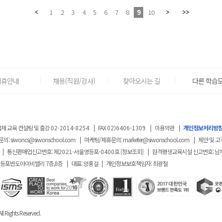
1
2
3
4
5
6
7
8
9
10
제휴안내
채용(직원/강사)
찾아오시는 길
다른 학습도
체 교육 컨설팅 및 출강
02-2014-8254
|
FAX
02)6406-1309
|
이용약관
|
개인정보처리방
문의:
siwoncs@siwonschool.com
|
마케팅/제휴문의:
marketer@siwonschool.com
|
제안 및 고
|
통신판매업신고번호: 제
2021
-서울영등포
-0400
호
[정보조회]
|
원격평생교육시설 신고번호: 남
영등포반도아이비밸리 7층,8층
|
대표: 양홍걸
|
개인정보보호책임자: 최광철
ll Rights Reserved.