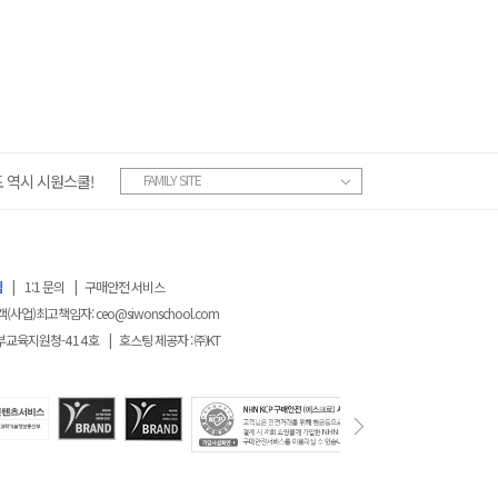
 역시 시원스쿨!
FAMILY SITE
침
|
1:1 문의
|
구매안전 서비스
객(사업)최고책임자:
ceo@siwonschool.com
부교육지원청-
414
호
|
호스팅 제공자 : ㈜KT