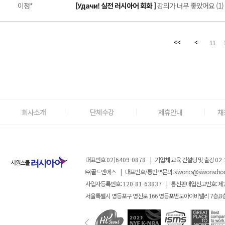
이정*
[Удачи! 실전 러시아어 회화 ]
강의가 너무 좋았어요 (1)
11
회사소개
단체수강
제휴안내
채
대표번호
02)6409-0878
|
기업체 교육 컨설팅 및 출강
02-
㈜골드앤에스
|
대표번호/통번역문의:
siwoncs@siwonscho
사업자등록번호:
120-81-63837
|
통신판매업신고번호: 제
서울특별시 영등포구 영신로 166 영등포반도아이비밸리 7층,8