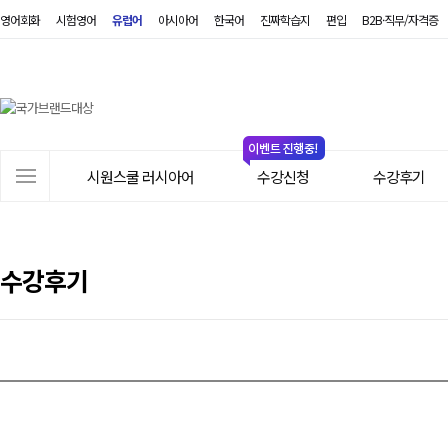
영어회화
시험영어
유럽어
아시아어
한국어
진짜학습지
편입
B2B·직무/자격증
시
원
스
쿨
러
사
시
시원스쿨 러시아어
수강신청
수강후기
이
아
트
어
메
뉴
수강후기