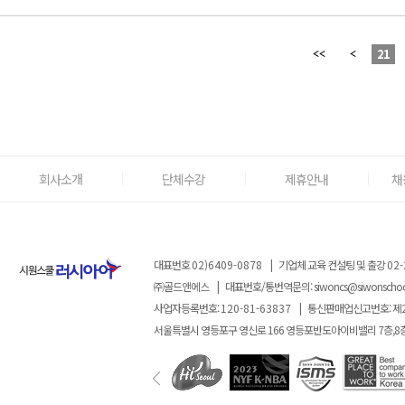
21
회사소개
단체수강
제휴안내
채
대표번호
02)6409-0878
|
기업체 교육 컨설팅 및 출강
02-
㈜골드앤에스
|
대표번호/통번역문의:
siwoncs@siwonscho
사업자등록번호:
120-81-63837
|
통신판매업신고번호: 제
서울특별시 영등포구 영신로 166 영등포반도아이비밸리 7층,8