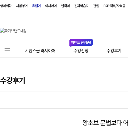
영어회화
시험영어
유럽어
아시아어
한국어
진짜학습지
편입
B2B·직무/자격증
시
원
스
쿨
러
사
시
시원스쿨 러시아어
수강신청
수강후기
이
아
트
어
메
뉴
수강후기
왕초보 문법보다 