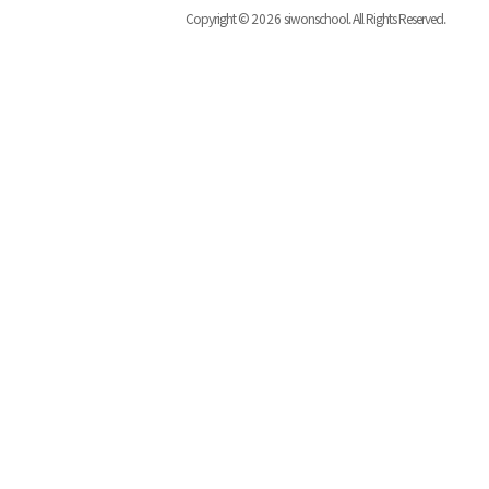
Copyright ©
2026
siwonschool. All Rights Reserved.