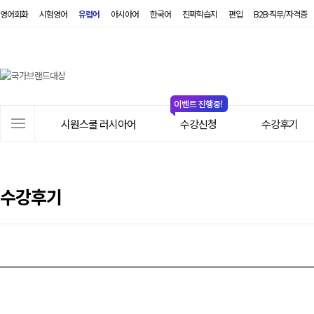
영어회화
시험영어
유럽어
아시아어
한국어
진짜학습지
편입
B2B·직무/자격증
시
원
스
쿨
러
사
시
시원스쿨 러시아어
수강신청
수강후기
이
아
트
어
메
뉴
수강후기