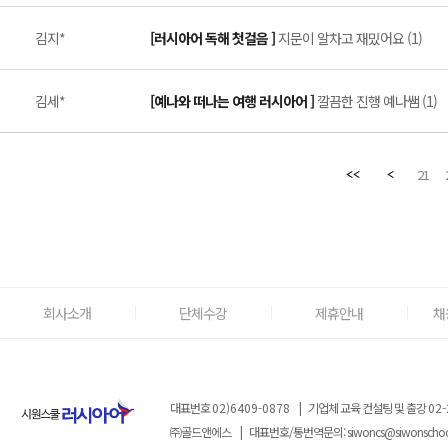
김지*
[러시아어 독해 첫걸음 ]
지문이 알차고 재밌어요 (1)
김세*
[예나와 떠나는 여행 러시아어 ]
깔끔한 진행 예나쌤 (1)
21
회사소개
단체수강
제휴안내
채
대표번호
02)6409-0878
|
기업체 교육 컨설팅 및 출강
02-
㈜골드앤에스
|
대표번호/통번역문의:
siwoncs@siwonscho