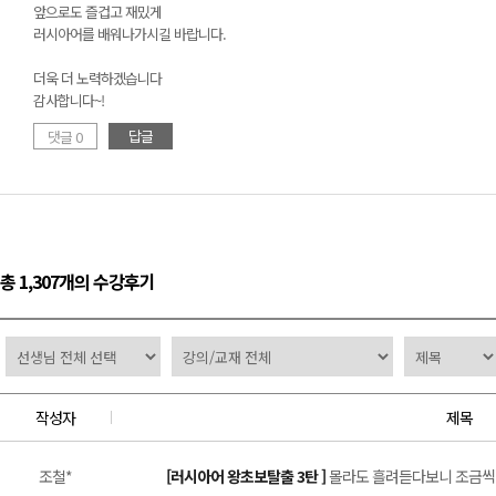
앞으로도 즐겁고 재밌게
러시아어를 배워나가시길 바랍니다.
더욱 더 노력하겠습니다
감사합니다~!
답글
댓글 0
총 1,307개의 수강후기
작성자
제목
조철*
[러시아어 왕초보탈출 3탄 ]
몰라도 흘려듣다보니 조금씩 알