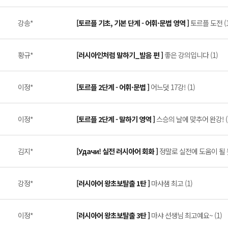
강송*
[토르플 기초, 기본 단계 - 어휘·문법 영역 ]
토르플 도전 (1
황규*
[러시아인처럼 말하기_발음 편 ]
좋은 강의입니다 (1)
이정*
[토르플 2단계 - 어휘·문법 ]
어느덧 17강! (1)
이정*
[토르플 2단계 - 말하기 영역 ]
스승의 날에 맞추어 완강! (
김지*
[Удачи! 실전 러시아어 회화 ]
정말로 실전에 도움이 될 듯
강정*
[러시아어 왕초보탈출 1탄 ]
마샤샘 최고 (1)
이정*
[러시아어 왕초보탈출 3탄 ]
마샤 선생님 최고예요~ (1)