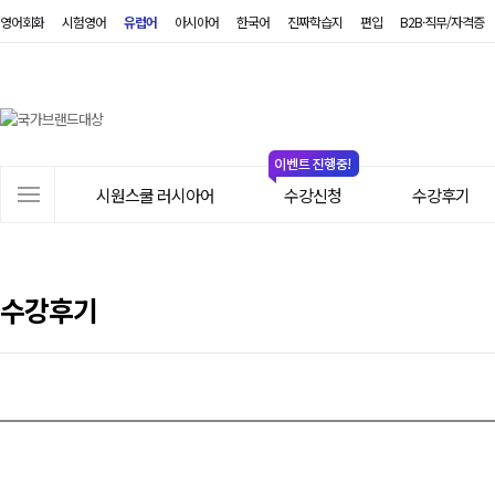
영어회화
시험영어
유럽어
아시아어
한국어
진짜학습지
편입
B2B·직무/자격증
시
원
스
쿨
러
사
시
시원스쿨 러시아어
수강신청
수강후기
이
아
트
어
메
뉴
수강후기