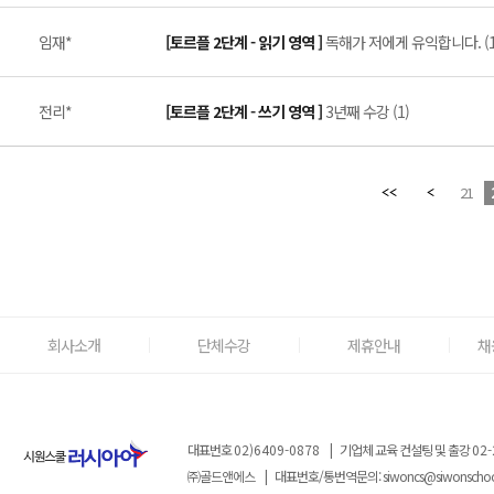
임재*
[토르플 2단계 - 읽기 영역 ]
독해가 저에게 유익합니다. (1
전리*
[토르플 2단계 - 쓰기 영역 ]
3년째 수강 (1)
21
회사소개
단체수강
제휴안내
채
대표번호
02)6409-0878
|
기업체 교육 컨설팅 및 출강
02-
㈜골드앤에스
|
대표번호/통번역문의:
siwoncs@siwonscho