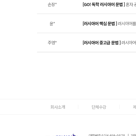
손장*
[GO! 독학 러시아어 문법 ]
혼자 
윤*
[러시아어 핵심 문법 ]
러시아어를 
주영*
[러시아어 중고급 문법 ]
러시아어 
회사소개
단체수강
대표번호
02)6409-0878
|
기업