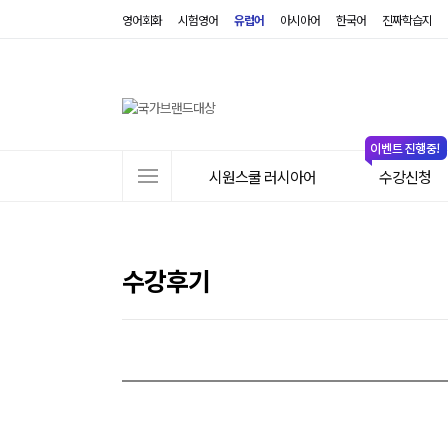
영어회화
시험영어
유럽어
아시아어
한국어
진짜학습지
사
시원스쿨 러시아어
수강신청
이
트
메
뉴
수강후기