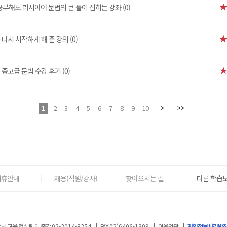
공부해도 러시아어 문법의 큰 틀이 잡히는 강좌 (0)
다시 시작하게 해 준 강의 (0)
중고급 문법 수강 후기 (0)
1
2
3
4
5
6
7
8
9
10
제휴안내
채용(직원/강사)
찾아오시는 길
다른 학습도
체 교육 컨설팅 및 출강
02-2014-8254
|
FAX
02)6406-1309
|
이용약관
|
개인정보처리방