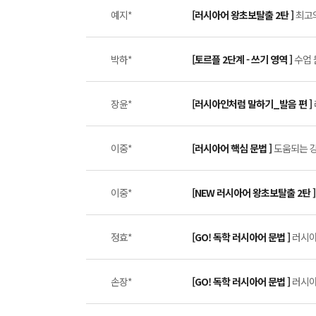
예지*
[러시아어 왕초보탈출 2탄 ]
최고의
박하*
[토르플 2단계 - 쓰기 영역 ]
수업 
장윤*
[러시아인처럼 말하기_발음 편 ]
이중*
[러시아어 핵심 문법 ]
도움되는 강의
이중*
[NEW 러시아어 왕초보탈출 2탄 
정효*
[GO! 독학 러시아어 문법 ]
러시아
손장*
[GO! 독학 러시아어 문법 ]
러시아