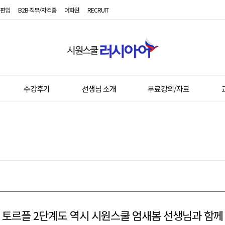
편입
B2B·직무/자격증
어학원
RECRUIT
시
원
스
쿨
러
시
수강후기
선생님 소개
무료강의/자료
아
어
토르플 2단계도 역시 시원스쿨 엄새봄 선생님과 함께