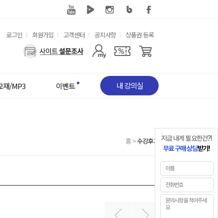
유
로그인
회원가입
고객센터
공지사항
상품권 등록
용
사
한
용
메
자
뉴
메
뉴
내 강의실
교재/MP3
이벤트
지금 내게 필요한건?!
홈
>
수강후기
무료 구매 상담
받기!