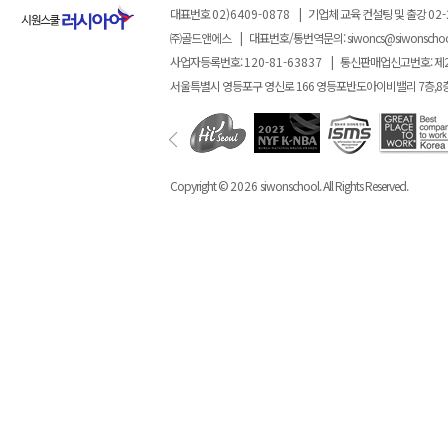
대표번호
02)6409-0878
|
기업체 교육 컨설팅 및 출강
02-
㈜골드앤에스
|
대표번호/통번역문의:
siwoncs@siwonscho
사업자등록번호:
120-81-63837
|
통신판매업신고번호: 제
서울특별시 영등포구 영신로 166 영등포반도아이비밸리 7층,8
Copyright ©
2026
siwonschool. All Rights Reserved.