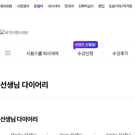
영어회화
시험영어
유럽어
아시아어
한국어
진짜학습지
편입
B2B·직무/자격증
시
원
스
쿨
러
사
시
시원스쿨 러시아어
수강신청
수강후기
이
아
트
어
메
뉴
선생님 다이어리
선생님 다이어리
Masha 선생님
Yena 선생님
Arisha 선생님