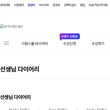
영어회화
시험영어
유럽어
아시아어
한국어
진짜학습지
편입
B2B·직무/자격증
시
원
스
쿨
러
사
시
시원스쿨 러시아어
수강신청
수강후기
이
아
트
어
메
뉴
선생님 다이어리
선생님 다이어리
Masha 선생님
Yena 선생님
Arisha 선생님